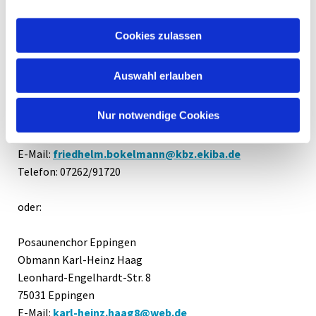
Die Proben sind wöchentlich freitags um 20:00 Uhr.
Cookies zulassen
Haben wir Dein Interesse geweckt? Dann kontaktiere uns!
Auswahl erlauben
Evangelisches Pfarramt Eppingen
Pfarrer Friedhelm Bokelmann
Nur notwendige Cookies
Kaiserstraße 3
75031 Eppingen
E-Mail:
friedhelm.bokelmann@kbz.ekiba.de
Telefon:
07262/91720
oder:
Posaunenchor Eppingen
Obmann Karl-Heinz Haag
Leonhard-Engelhardt-Str. 8
75031 Eppingen
E-Mail:
karl-heinz.haag8@web.de