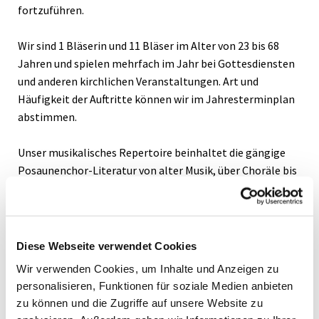
fortzuführen.
Wir sind 1 Bläserin und 11 Bläser im Alter von 23 bis 68
Jahren und spielen mehrfach im Jahr bei Gottesdiensten
und anderen kirchlichen Veranstaltungen. Art und
Häufigkeit der Auftritte können wir im Jahresterminplan
abstimmen.
Unser musikalisches Repertoire beinhaltet die gängige
Posaunenchor-Literatur von alter Musik, über Choräle bis
hin zu modernen Kompositionen. Für Neues sind wir
jederzeit aufgeschlossen.
Die Gemeinschaft im Chor ist uns sehr wichtig und wir
Diese Webseite verwendet Cookies
pflegen sie auch mit außermusikalischen Aktivitäten.
Wir verwenden Cookies, um Inhalte und Anzeigen zu
personalisieren, Funktionen für soziale Medien anbieten
Deine Aufgaben:
zu können und die Zugriffe auf unsere Website zu
• musikalische Leitung