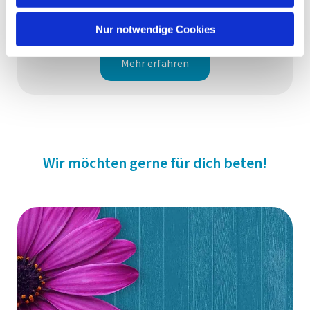
Wir suchen DICH!
Diese Stellen sind frei
Nur notwendige Cookies
Mehr erfahren
Wir möchten gerne für dich beten!