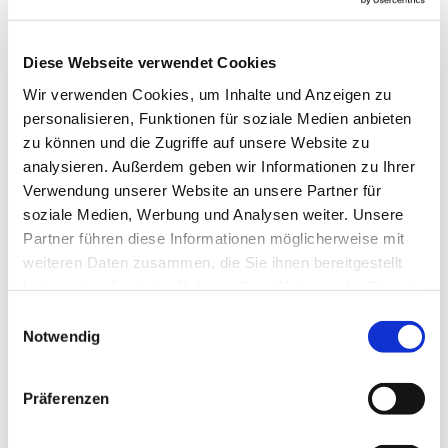
Diese Webseite verwendet Cookies
Wir verwenden Cookies, um Inhalte und Anzeigen zu
personalisieren, Funktionen für soziale Medien anbieten
zu können und die Zugriffe auf unsere Website zu
analysieren. Außerdem geben wir Informationen zu Ihrer
Verwendung unserer Website an unsere Partner für
soziale Medien, Werbung und Analysen weiter. Unsere
Partner führen diese Informationen möglicherweise mit
weiteren Daten zusammen, die Sie ihnen bereitgestellt
haben oder die sie im Rahmen Ihrer Nutzung der Dienste
Herzliche Einladung! Damit Fremde zu Freunden
gesammelt haben.
werden!
Einwilligungsauswahl
Notwendig
Ansprechpartner
Präferenzen
Frau Margit Heitz (Tel.: 0157 8811 99 61) betreut den Treff
Melange in der Tullastr. 16 (Eppingen).