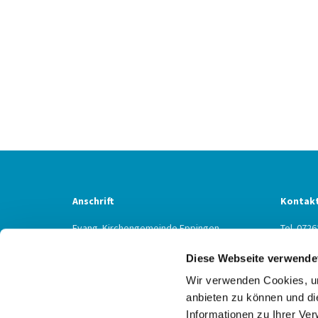
Anschrift
Kontak
Evang. Kirchengemeinde Eppingen
Tel. 0726
Ludwig-Zorn-Str. 12
Fax 0726
Diese Webseite verwende
75031 Eppingen
Eppinge
Wir verwenden Cookies, um
anbieten zu können und di
Informationen zu Ihrer Ve