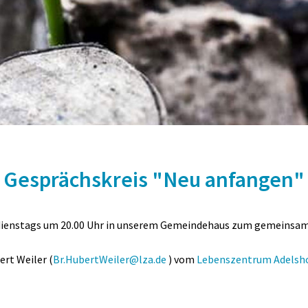
Gesprächskreis "Neu anfangen"
en dienstags um 20.00 Uhr in unserem Gemeindehaus zum gemeinsam
rt Weiler (
Br.HubertWeiler@lza.de
) vom
Lebenszentrum Adelsh