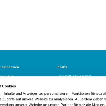
t aufnehmen
Inhalte
2 / 9172-0
Veranstaltungsübersicht
2 / 9172-22
Predigtpodcast
t Cookies
n@kbz.ekiba.de
Gebetsraum
 Inhalte und Anzeigen zu personalisieren, Funktionen für sozia
e Zugriffe auf unsere Website zu analysieren. Außerdem geben w
rwendung unserer Website an unsere Partner für soziale Medien