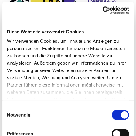
© Kirchengemeinde Eppingen
Diese Webseite verwendet Cookies
Winterkirche
Wir verwenden Cookies, um Inhalte und Anzeigen zu
Ab dem 5. Januar bis Anfang März feiern wir unsere
personalisieren, Funktionen für soziale Medien anbieten
Gottesdienste im Gemeindehaus (Kaiserstr. 5) als
zu können und die Zugriffe auf unsere Website zu
sogenannte Winterkirche.
analysieren. Außerdem geben wir Informationen zu Ihrer
Verwendung unserer Website an unsere Partner für
Auch während der Winterkirche im Gemeindehaus
soziale Medien, Werbung und Analysen weiter. Unsere
bieten wir einen Nebenraum, an in den Sie mit Ihren
Partner führen diese Informationen möglicherweise mit
Kindern gehen können und den Gottesdienst dort live
weiteren Daten zusammen, die Sie ihnen bereitgestellt
übertragen bekommen.
haben oder die sie im Rahmen Ihrer Nutzung der Dienste
gesammelt haben.
Einwilligungsauswahl
Notwendig
Der erste Gottesdienst im neuen Jahr feiern wir am 5.
Januar, um 10 Uhr im Gemeindehaus.
Präferenzen