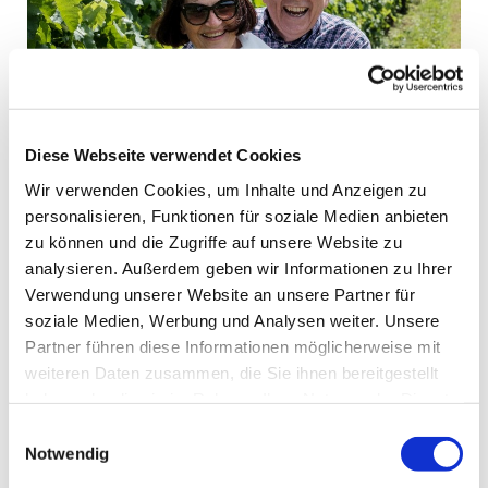
© unsplash/tyler
Diese Webseite verwendet Cookies
Seniorenausflug am 4. Juni 2025 ins Kloster
Wir verwenden Cookies, um Inhalte und Anzeigen zu
Schöntal
personalisieren, Funktionen für soziale Medien anbieten
zu können und die Zugriffe auf unsere Website zu
Abfahrt:
12.30 Uhr Bushaltestelle Palmbräu in
analysieren. Außerdem geben wir Informationen zu Ihrer
Eppingen
Verwendung unserer Website an unsere Partner für
Rückkehr:
ca. 20.45 Uhr in Eppingen
soziale Medien, Werbung und Analysen weiter. Unsere
Programm:
Besuch im Klostercafe Hofmann
Partner führen diese Informationen möglicherweise mit
Klosterführung, Zeit zur freien Verfügung,
weiteren Daten zusammen, die Sie ihnen bereitgestellt
Abendessen im Gasthaus Post in Schöntal
haben oder die sie im Rahmen Ihrer Nutzung der Dienste
Kosten:
30,- Euro für Busfahrt und Führung => bitte
gesammelt haben.
mit der Anmeldung bezahlen (Kaffee und Abendessen
Einwilligungsauswahl
Notwendig
zahlt jeder selbst vor Ort)
Anmeldung:
bei Bärbel Schleihauf, Pfr. Friedhelm