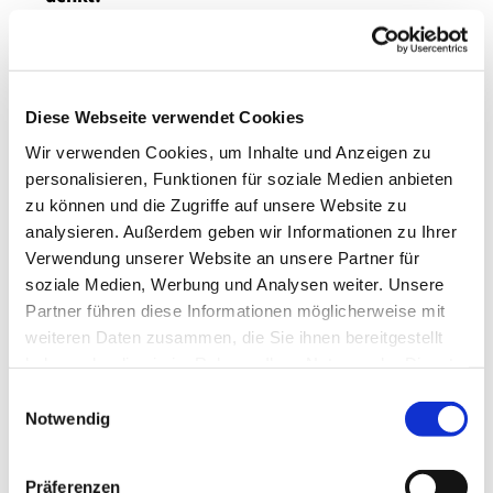
Samuel Koch - Das Leben geht weiter als man denkt!
Am
Samstag, 29.03.2025
um
19 Uhr
kommt Samuel
Koch mit seinem Programm
Diese Webseite verwendet Cookies
"Das Leben geht weiter als man denkt!" in die
Wir verwenden Cookies, um Inhalte und Anzeigen zu
evangelische Kirche.
personalisieren, Funktionen für soziale Medien anbieten
Ticktes und weitere Informationen erhalten Sie unter
zu können und die Zugriffe auf unsere Website zu
www.kirchlich-ambulanter-hospi...
oder
analysieren. Außerdem geben wir Informationen zu Ihrer
www.cevents.de
Verwendung unserer Website an unsere Partner für
soziale Medien, Werbung und Analysen weiter. Unsere
Veranstalter ist der Kirchlich ambulante Hospitzdienst
Partner führen diese Informationen möglicherweise mit
Kraichgau e.V.
weiteren Daten zusammen, die Sie ihnen bereitgestellt
haben oder die sie im Rahmen Ihrer Nutzung der Dienste
gesammelt haben.
Einwilligungsauswahl
Notwendig
Präferenzen