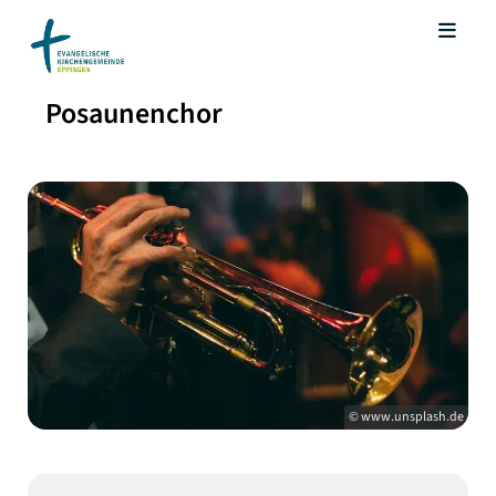
Posaunenchor
© www.unsplash.de