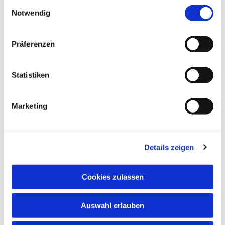
Einwilligungsauswahl
Notwendig
Präferenzen
Statistiken
Marketing
Details zeigen
Cookies zulassen
Anschrift
Evang. Kirchengemeinde Eppingen
Auswahl erlauben
Ludwig-Zorn-Str. 12
75031 Eppingen