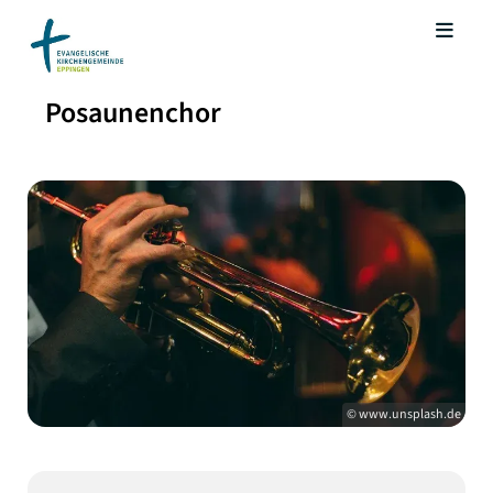
Posaunenchor
© www.unsplash.de