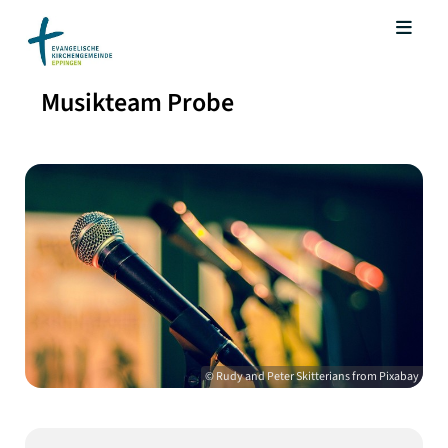
Musikteam Probe
© Rudy and Peter Skitterians from Pixabay