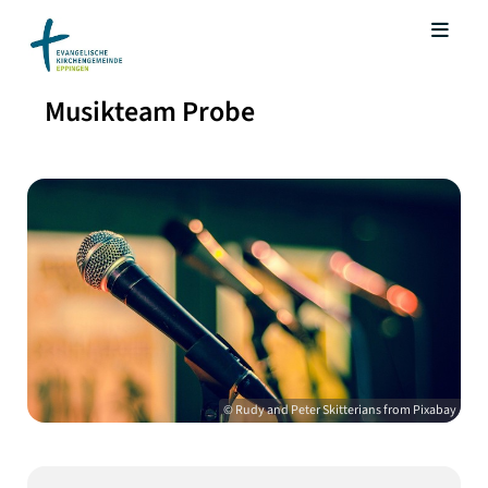
Musikteam Probe
© Rudy and Peter Skitterians from Pixabay