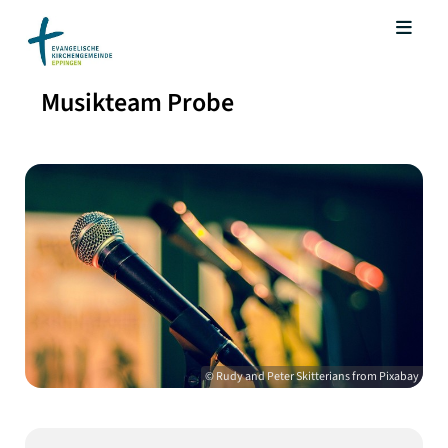
Musikteam Probe
© Rudy and Peter Skitterians from Pixabay