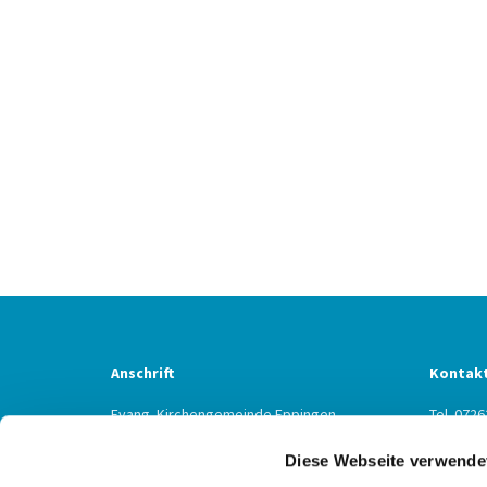
Anschrift
Kontak
Evang. Kirchengemeinde Eppingen
Tel. 0726
Ludwig-Zorn-Str. 12
Fax 0726
Diese Webseite verwende
75031 Eppingen
Eppinge