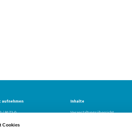
t aufnehmen
Inhalte
2 / 9172-0
Veranstaltungsübersicht
2 / 9172-22
Predigtpodcast
t Cookies
n@kbz.ekiba.de
Gebetsraum