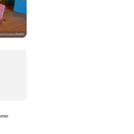
com/users/bethl-
hamer