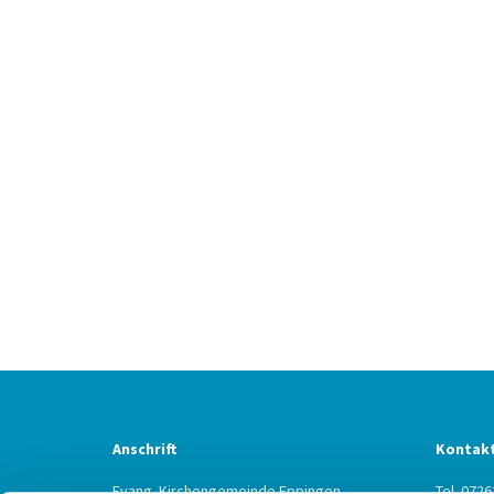
Anschrift
Kontak
Evang. Kirchengemeinde Eppingen
Tel. 0726