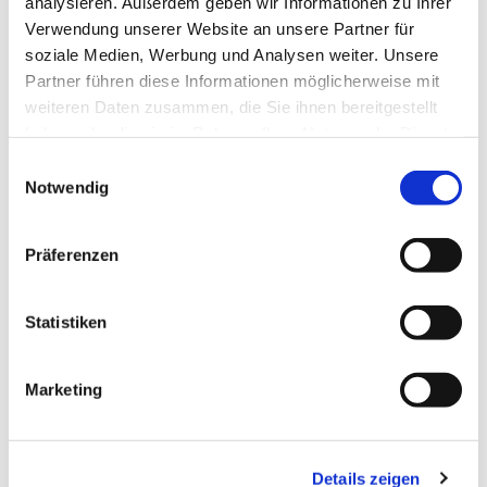
DEPT 2024 komponiert)
analysieren. Außerdem geben wir Informationen zu Ihrer
Simon Langenbach: Fanfare festivo für
Verwendung unserer Website an unsere Partner für
Blechbläser, Orgel und Pauken
soziale Medien, Werbung und Analysen weiter. Unsere
Rolf Schweizer: Jerusalem, du hochgebaute
Partner führen diese Informationen möglicherweise mit
Stadt
weiteren Daten zusammen, die Sie ihnen bereitgestellt
Ernst-Thilo Kalke: Tubism (Beitrag zum Jahr der
haben oder die sie im Rahmen Ihrer Nutzung der Dienste
Tuba 2024 mit dem Solisten Dietrich Krüger)
gesammelt haben.
Einwilligungsauswahl
Notwendig
Es erwartet Sie ein spannendes und vielseitiges
Programm mit vielen eindrücklichen Momenten. Am
Ausgang wird eine Spende für den Freundeskreis der
Präferenzen
Blechbläserensembles der Badischen Posaunenarbeit
erbeten.
Statistiken
Weitere Infos zum Ensemble findet man im Internet:
nbb.posaunenarbeit.de
Marketing
Details zeigen