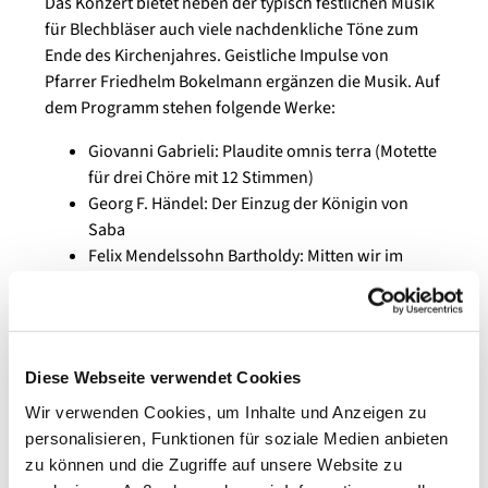
Das Konzert bietet neben der typisch festlichen Musik
für Blechbläser auch viele nachdenkliche Töne zum
Ende des Kirchenjahres. Geistliche Impulse von
Pfarrer Friedhelm Bokelmann ergänzen die Musik. Auf
dem Programm stehen folgende Werke:
Giovanni Gabrieli: Plaudite omnis terra (Motette
für drei Chöre mit 12 Stimmen)
Georg F. Händel: Der Einzug der Königin von
Saba
Felix Mendelssohn Bartholdy: Mitten wir im
Leben sind (Motette zu acht Stimmen)
Felix Mendelssohn Bartholdy: Es wird ein Stern
aus Jakob aufgeh’n (aus dem unvollendeten
Oratorium „Christus“)
Diese Webseite verwendet Cookies
Chris Woods: Wayfaring Stranger
Kim André Arnesen: Even when He is silent
Wir verwenden Cookies, um Inhalte und Anzeigen zu
Steven Verhelst: Song for Japan
personalisieren, Funktionen für soziale Medien anbieten
Simon Langenbach: Brass for Peace (für den
zu können und die Zugriffe auf unsere Website zu