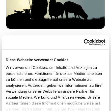
Jungschar - Weihnachtsspecial
Es ist soweit: Es gibt wieder ein Jungschar-
Weihnachtsspecial.
Diese Webseite verwendet Cookies
Im vergangenen Jahr haben wir uns damit gemeinsam
Wir verwenden Cookies, um Inhalte und Anzeigen zu
mit allen Jungscharen auf die Weihnachtszeit
personalisieren, Funktionen für soziale Medien anbieten
eingestimmt und erlebt, was Weihnachten eigentlich
zu können und die Zugriffe auf unsere Website zu
bedeutet. Auch in diesem Jahr wollen wir uns mit den
analysieren. Außerdem geben wir Informationen zu Ihrer
Kindern
am 18.12., 16:30-18:45 Uhr im Evangelischen
Verwendung unserer Website an unsere Partner für
Gemeindehaus in Eppingen
, wie die Hirten in der
soziale Medien, Werbung und Analysen weiter. Unsere
Weihnachtsgeschichte, auf die Suche nach Jesus
Partner führen diese Informationen möglicherweise mit
machen. Wenn wir ihn finden, bringt er Licht in unser
weiteren Daten zusammen, die Sie ihnen bereitgestellt