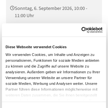
Sonntag, 6. September 2026, 10:00 -
11:00 Uhr
Stadtkirche, Kaiserstraße 5, 75031
Eppingen
Diese Webseite verwendet Cookies
Familienreferentin Tabea Lunghamer
Wir verwenden Cookies, um Inhalte und Anzeigen zu
personalisieren, Funktionen für soziale Medien anbieten
zu können und die Zugriffe auf unsere Website zu
analysieren. Außerdem geben wir Informationen zu Ihrer
Verwendung unserer Website an unsere Partner für
soziale Medien, Werbung und Analysen weiter. Unsere
Partner führen diese Informationen möglicherweise mit
weiteren Daten zusammen, die Sie ihnen bereitgestellt
haben oder die sie im Rahmen Ihrer Nutzung der Dienste
gesammelt haben.