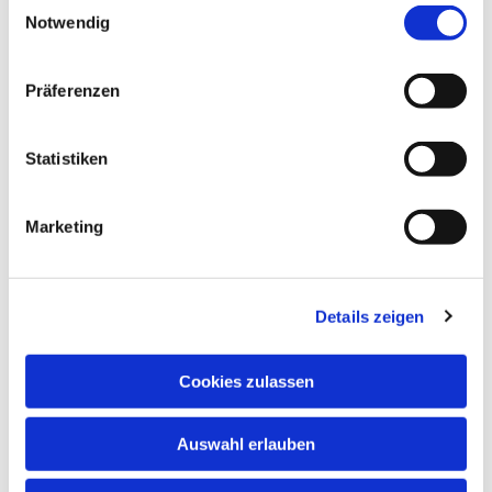
Einwilligungsauswahl
Notwendig
Präferenzen
Statistiken
Marketing
Details zeigen
Anschrift
Cookies zulassen
Evang. Kirchengemeinde Eppingen
Auswahl erlauben
Ludwig-Zorn-Str. 12
75031 Eppingen