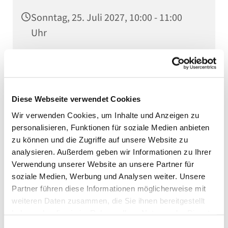
Sonntag, 25. Juli 2027, 10:00 - 11:00
Uhr
Stadtkirche, Kaiserstraße 5, 75031
Eppingen
Diese Webseite verwendet Cookies
Pfarrer Friedhelm Bokelmann
Wir verwenden Cookies, um Inhalte und Anzeigen zu
personalisieren, Funktionen für soziale Medien anbieten
zu können und die Zugriffe auf unsere Website zu
analysieren. Außerdem geben wir Informationen zu Ihrer
Verwendung unserer Website an unsere Partner für
soziale Medien, Werbung und Analysen weiter. Unsere
Partner führen diese Informationen möglicherweise mit
weiteren Daten zusammen, die Sie ihnen bereitgestellt
haben oder die sie im Rahmen Ihrer Nutzung der Dienste
gesammelt haben.