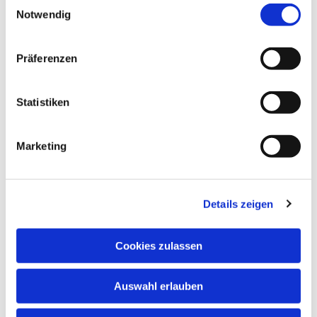
Einwilligungsauswahl
Notwendig
Präferenzen
Statistiken
Marketing
Details zeigen
Anschrift
Cookies zulassen
Evang. Kirchengemeinde Eppingen
Auswahl erlauben
Ludwig-Zorn-Str. 12
75031 Eppingen