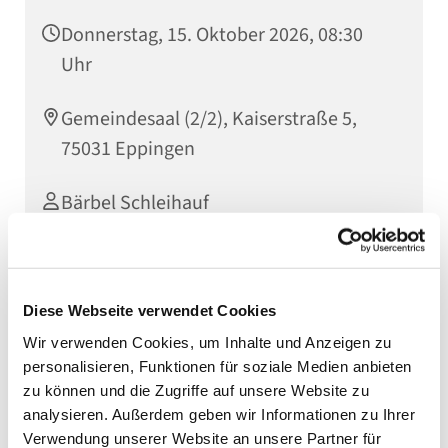
Donnerstag, 15. Oktober 2026, 08:30
Uhr
Gemeindesaal (2/2), Kaiserstraße 5,
75031 Eppingen
Bärbel Schleihauf
Einmal im Monat gibt es in unserem Gemeindehaus
Diese Webseite verwendet Cookies
ein gemütliches und ausgiebiges Frühstück für
Wir verwenden Cookies, um Inhalte und Anzeigen zu
Frauen. 50-60 Frauen im Alter ab 60 Jahren genießen
personalisieren, Funktionen für soziale Medien anbieten
neben dem gedeckten Tisch eine wertvolle
zu können und die Zugriffe auf unsere Website zu
Gemeinschaft und inhaltliche Impulse. Wer gerne
analysieren. Außerdem geben wir Informationen zu Ihrer
einmal unverbindlich beim Frühstückstreffen
Verwendung unserer Website an unsere Partner für