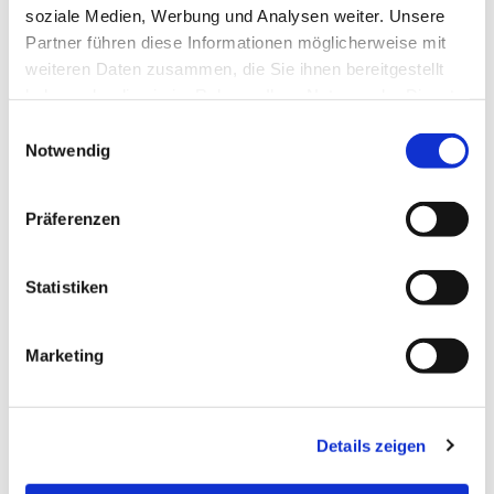
vorbeischauen möchte, kann sich im Pfarramt oder
soziale Medien, Werbung und Analysen weiter. Unsere
bei Barbara Schleihauf melden.
Partner führen diese Informationen möglicherweise mit
weiteren Daten zusammen, die Sie ihnen bereitgestellt
haben oder die sie im Rahmen Ihrer Nutzung der Dienste
gesammelt haben.
Einwilligungsauswahl
Notwendig
Präferenzen
Statistiken
Marketing
Details zeigen