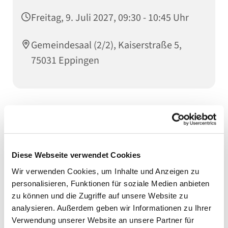
Freitag, 9. Juli 2027, 09:30 - 10:45 Uhr
Gemeindesaal (2/2), Kaiserstraße 5,
75031 Eppingen
Gemeinsam mit der ausgebildete Rehasport-Trainerin
Isolde Vogel findet wöchentlich freitags von 09:30-
10:45 Uhr eine Gymnastikstunde für Senioren und
Seniorinnen ab 65 Jahren im Gemeindehaus statt.
Diese Webseite verwendet Cookies
In kleiner Runde werden Übungen zur Kräftigung der
Wir verwenden Cookies, um Inhalte und Anzeigen zu
Muskulatur sowie zur Erhaltung der Beweglichkeit
personalisieren, Funktionen für soziale Medien anbieten
durchgeführt. Auch der persönliche Austausch und
zu können und die Zugriffe auf unsere Website zu
das Gebet kommen nicht zu kurz.
analysieren. Außerdem geben wir Informationen zu Ihrer
Interessierte dürfen sich direkt bei Isolde Vogel unter
Verwendung unserer Website an unsere Partner für
Tel. 9240537 oder im Pfarramt melden. Vorkenntnisse