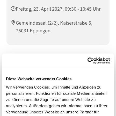
Freitag, 23. April 2027, 09:30 - 10:45 Uhr
Gemeindesaal (2/2), Kaiserstraße 5,
75031 Eppingen
Gemeinsam mit der ausgebildete Rehasport-Trainerin
Isolde Vogel findet wöchentlich freitags von 09:30-
10:45 Uhr eine Gymnastikstunde für Senioren und
Seniorinnen ab 65 Jahren im Gemeindehaus statt.
Diese Webseite verwendet Cookies
In kleiner Runde werden Übungen zur Kräftigung der
Wir verwenden Cookies, um Inhalte und Anzeigen zu
Muskulatur sowie zur Erhaltung der Beweglichkeit
personalisieren, Funktionen für soziale Medien anbieten
durchgeführt. Auch der persönliche Austausch und
zu können und die Zugriffe auf unsere Website zu
das Gebet kommen nicht zu kurz.
analysieren. Außerdem geben wir Informationen zu Ihrer
Interessierte dürfen sich direkt bei Isolde Vogel unter
Verwendung unserer Website an unsere Partner für
Tel. 9240537 oder im Pfarramt melden. Vorkenntnisse