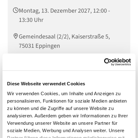
Montag, 13. Dezember 2027, 12:00 -
13:30 Uhr
Gemeindesaal (2/2), Kaiserstraße 5,
75031 Eppingen
Der Eppinger Mittagstisch öffnet montags von 12.00
Diese Webseite verwendet Cookies
bis 13.30 Uhr im Evang. Gemeindehaus in der
Kaiserstraße 5. Es wird wöchentlich ein leckeres
Wir verwenden Cookies, um Inhalte und Anzeigen zu
Mittagessen angeboten. Eine Anmeldung ist nicht
personalisieren, Funktionen für soziale Medien anbieten
erforderlich. Weitere Infos gibt es im Pfarramt Tel.
zu können und die Zugriffe auf unsere Website zu
07262 91270. Lassen Sie sich einladen und laden Sie
analysieren. Außerdem geben wir Informationen zu Ihrer
auch andere dazu ein!
Verwendung unserer Website an unsere Partner für
soziale Medien, Werbung und Analysen weiter. Unsere
Partner führen diese Informationen möglicherweise mit