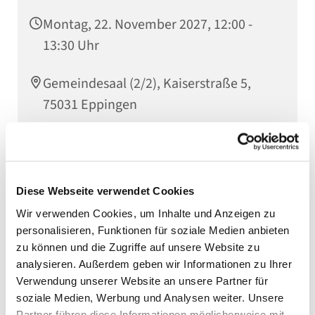
Montag, 22. November 2027, 12:00 -
13:30 Uhr
Gemeindesaal (2/2), Kaiserstraße 5,
75031 Eppingen
Der Eppinger Mittagstisch öffnet montags von 12.00
Diese Webseite verwendet Cookies
bis 13.30 Uhr im Evang. Gemeindehaus in der
Kaiserstraße 5. Es wird wöchentlich ein leckeres
Wir verwenden Cookies, um Inhalte und Anzeigen zu
Mittagessen angeboten. Eine Anmeldung ist nicht
personalisieren, Funktionen für soziale Medien anbieten
erforderlich. Weitere Infos gibt es im Pfarramt Tel.
zu können und die Zugriffe auf unsere Website zu
07262 91270. Lassen Sie sich einladen und laden Sie
analysieren. Außerdem geben wir Informationen zu Ihrer
auch andere dazu ein!
Verwendung unserer Website an unsere Partner für
soziale Medien, Werbung und Analysen weiter. Unsere
Partner führen diese Informationen möglicherweise mit