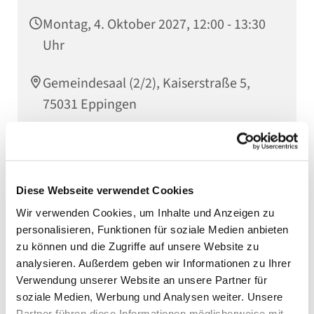
Montag, 4. Oktober 2027, 12:00 - 13:30
Uhr
Gemeindesaal (2/2), Kaiserstraße 5,
75031 Eppingen
Der Eppinger Mittagstisch öffnet montags von 12.00
Diese Webseite verwendet Cookies
bis 13.30 Uhr im Evang. Gemeindehaus in der
Kaiserstraße 5. Es wird wöchentlich ein leckeres
Wir verwenden Cookies, um Inhalte und Anzeigen zu
Mittagessen angeboten. Eine Anmeldung ist nicht
personalisieren, Funktionen für soziale Medien anbieten
erforderlich. Weitere Infos gibt es im Pfarramt Tel.
zu können und die Zugriffe auf unsere Website zu
07262 91270. Lassen Sie sich einladen und laden Sie
analysieren. Außerdem geben wir Informationen zu Ihrer
auch andere dazu ein!
Verwendung unserer Website an unsere Partner für
soziale Medien, Werbung und Analysen weiter. Unsere
Partner führen diese Informationen möglicherweise mit