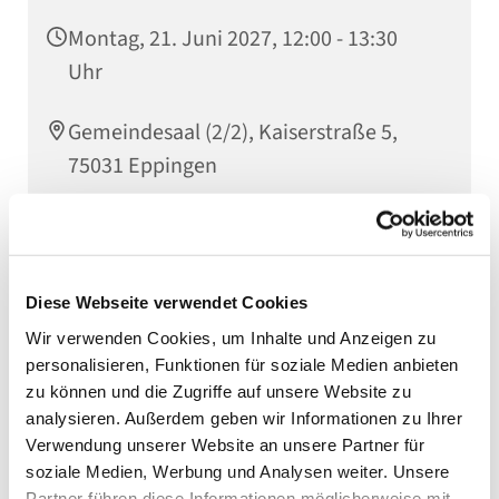
Montag, 21. Juni 2027, 12:00 - 13:30
Uhr
Gemeindesaal (2/2), Kaiserstraße 5,
75031 Eppingen
Der Eppinger Mittagstisch öffnet montags von 12.00
Diese Webseite verwendet Cookies
bis 13.30 Uhr im Evang. Gemeindehaus in der
Kaiserstraße 5. Es wird wöchentlich ein leckeres
Wir verwenden Cookies, um Inhalte und Anzeigen zu
Mittagessen angeboten. Eine Anmeldung ist nicht
personalisieren, Funktionen für soziale Medien anbieten
erforderlich. Weitere Infos gibt es im Pfarramt Tel.
zu können und die Zugriffe auf unsere Website zu
07262 91270. Lassen Sie sich einladen und laden Sie
analysieren. Außerdem geben wir Informationen zu Ihrer
auch andere dazu ein!
Verwendung unserer Website an unsere Partner für
soziale Medien, Werbung und Analysen weiter. Unsere
Partner führen diese Informationen möglicherweise mit