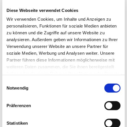
© Für dieses Bild müssen Sie keinen gesonderten Quellenhinweis in Ihrem
Diese Webseite verwendet Cookies
Layout einplanen. Es ist keine weitere Angabe durch die Nutzerinnen und
Nutzer notwendig.
Wir verwenden Cookies, um Inhalte und Anzeigen zu
personalisieren, Funktionen für soziale Medien anbieten
zu können und die Zugriffe auf unsere Website zu
Jahreslosung 2022
analysieren. Außerdem geben wir Informationen zu Ihrer
Mit der Jahreslosung für 2022 „
Wer zu mir kommt,
Verwendung unserer Website an unsere Partner für
den werde ich nicht abweisen
“ aus Johannes 6,37
soziale Medien, Werbung und Analysen weiter. Unsere
wünschen wir allen Gemeindegliedern ein gesegnetes
Partner führen diese Informationen möglicherweise mit
und gesundes neues Jahr 2022.
weiteren Daten zusammen, die Sie ihnen bereitgestellt
haben oder die sie im Rahmen Ihrer Nutzung der Dienste
gesammelt haben.
Einwilligungsauswahl
Notwendig
Präferenzen
Statistiken