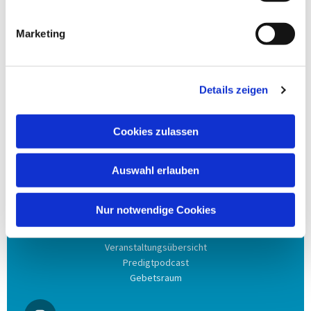
Anschrift
Marketing
Evang. Kirchengemeinde Eppingen
Ludwig-Zorn-Str. 12
75031 Eppingen
Details zeigen
Kontakt aufnehmen
Cookies zulassen
Tel. 07262 / 9172-0
Fax 07262 / 9172-22
Auswahl erlauben
Eppingen@kbz.ekiba.de
Nur notwendige Cookies
Inhalte
Veranstaltungsübersicht
Predigtpodcast
Gebetsraum