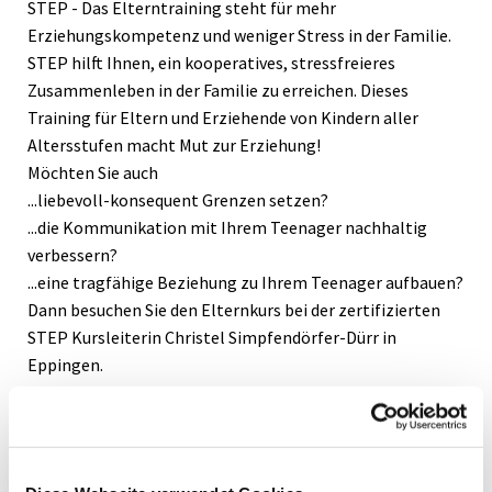
STEP - Das Elterntraining steht für mehr
Erziehungskompetenz und weniger Stress in der Familie.
STEP hilft Ihnen, ein kooperatives, stressfreieres
Zusammenleben in der Familie zu erreichen. Dieses
Training für Eltern und Erziehende von Kindern aller
Altersstufen macht Mut zur Erziehung!
Möchten Sie auch
...liebevoll-konsequent Grenzen setzen?
...die Kommunikation mit Ihrem Teenager nachhaltig
verbessern?
...eine tragfähige Beziehung zu Ihrem Teenager aufbauen?
Dann besuchen Sie den Elternkurs bei der zertifizierten
STEP Kursleiterin Christel Simpfendörfer-Dürr in
Eppingen.
Termine:
jeweils 19.30 - 21.30 Uhr Mittwochs
Einführungsabend : 24. Januar 2024. Weitere Termine: 31.
Januar, 7. Februar, 21. Februar, 28. Februar, 6. März, 13.
März, 20. März, 10. April, 17. April