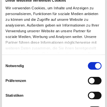
Diese Webseite verwendet Cookies
Kosten:
Dieser Kurs ist über das Landesprogramm
STÄRKE finanziert. Für Sie entstehen keine Kosten,
Wir verwenden Cookies, um Inhalte und Anzeigen zu
personalisieren, Funktionen für soziale Medien anbieten
lediglich das Arbeitsbuch für 18,95€ ist beim 1. Treffen zu
zu können und die Zugriffe auf unsere Website zu
bezahlen
analysieren. Außerdem geben wir Informationen zu Ihrer
Hier
geht´s zur Anmeldung:
Verwendung unserer Website an unsere Partner für
Anmeldung STEP Elterntraining : Mehr
soziale Medien, Werbung und Analysen weiter. Unsere
Erziehungskompetenz - Leben mit Teenagern
Partner führen diese Informationen möglicherweise mit
weiteren Daten zusammen, die Sie ihnen bereitgestellt
haben oder die sie im Rahmen Ihrer Nutzung der Dienste
gesammelt haben.
Einwilligungsauswahl
Dies könnte Sie auch interessieren
Notwendig
Präferenzen
Statistiken