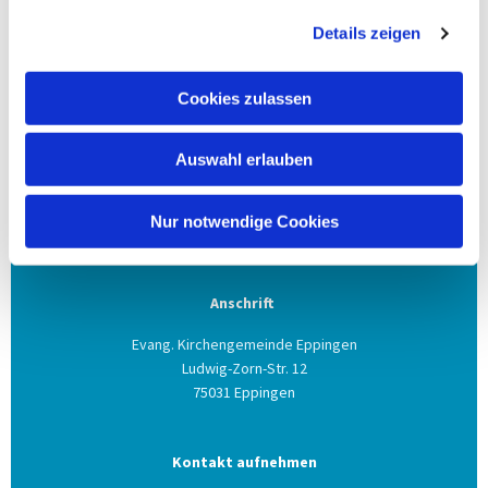
Für Rückfragen zu den einzelnen
Kirchenmusikangeboten wenden Sie sich gerne an
Details zeigen
Kantorin Daniela Rickert unter Tel 0176/55425015 oder
per Email an daniela.rickert@kbz.ekiba.de
Cookies zulassen
Auswahl erlauben
Nur notwendige Cookies
Anschrift
Evang. Kirchengemeinde Eppingen
Ludwig-Zorn-Str. 12
75031 Eppingen
Kontakt aufnehmen