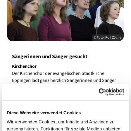
© Foto: Rolf Zöllner
Sängerinnen und Sänger gesucht
Kirchenchor
Der Kirchenchor der evangelischen Stadtkirche
Eppingen lädt ganz herzlich Sängerinnen und Sänger
für das Adventskonzert ein. Zu Gehör gebracht wird
das Weihnachtsoratorium von Klaus Heizmann für
Chor, Solisten und Orchester. Eingängige Melodien
begeistern Sängerinnen und Sänger jeden Alters zum
Diese Webseite verwendet Cookies
Mitsingen. Das Konzert findet am 10.12. um 17 Uhr in
Wir verwenden Cookies, um Inhalte und Anzeigen zu
der evangelischen Stadtkirche statt. Wer Lust hat das
personalisieren, Funktionen für soziale Medien anbieten
Adventskonzert als Sänger oder Sängerin aktiv