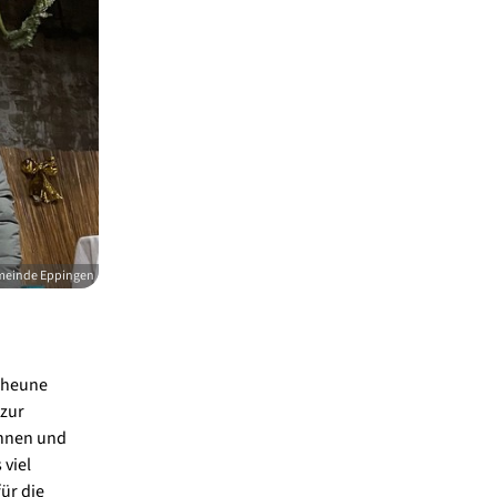
meinde Eppingen
cheune
 zur
innen und
 viel
ür die