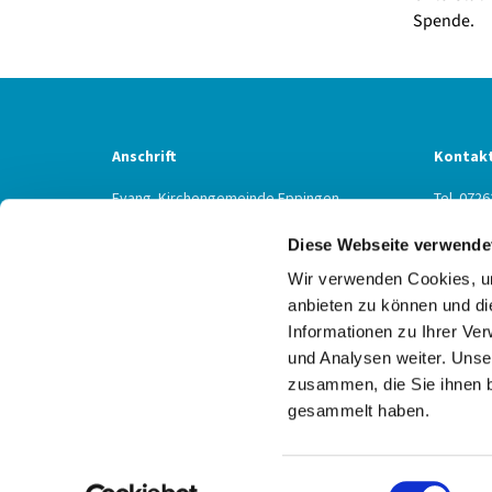
Spende.
Anschrift
Kontak
Evang. Kirchengemeinde Eppingen
Tel. 0726
Ludwig-Zorn-Str. 12
Fax 0726
Diese Webseite verwende
75031 Eppingen
Eppinge
Wir verwenden Cookies, um
anbieten zu können und di
Informationen zu Ihrer Ve
und Analysen weiter. Unse
zusammen, die Sie ihnen b
gesammelt haben.
Einwilligungsauswahl