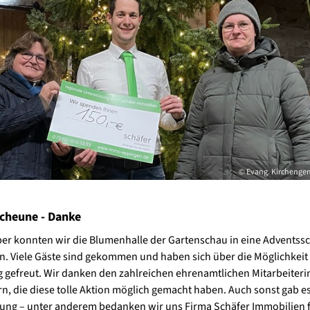
© Evang. Kirchenge
cheune - Danke
r konnten wir die Blumenhalle der Gartenschau in eine Adventss
. Viele Gäste sind gekommen und haben sich über die Möglichkeit
gefreut. Wir danken den zahlreichen ehrenamtlichen Mitarbeiter
rn, die diese tolle Aktion möglich gemacht haben. Auch sonst gab es
ung – unter anderem bedanken wir uns Firma Schäfer Immobilien f