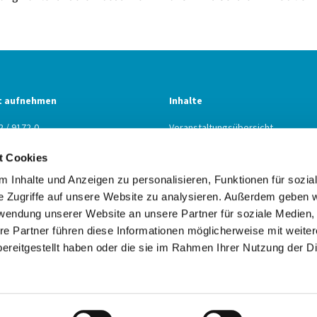
t aufnehmen
Inhalte
2 / 9172-0
Veranstaltungsübersicht
2 / 9172-22
Predigtpodcast
t Cookies
n@kbz.ekiba.de
Gebetsraum
 Inhalte und Anzeigen zu personalisieren, Funktionen für sozia
e Zugriffe auf unsere Website zu analysieren. Außerdem geben w
rwendung unserer Website an unsere Partner für soziale Medien
re Partner führen diese Informationen möglicherweise mit weite
Impressum
Datenschutzerklärung
ChurchDesk-Login
ereitgestellt haben oder die sie im Rahmen Ihrer Nutzung der D