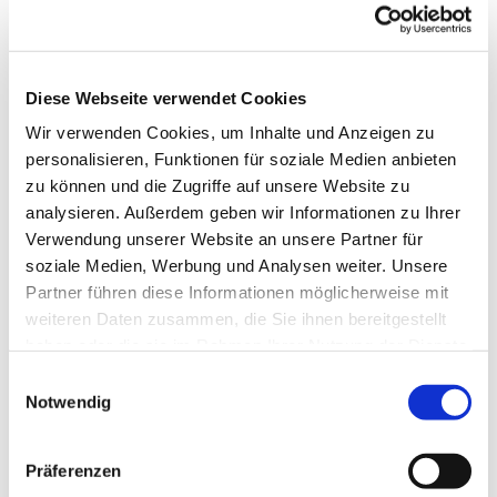
© Evang. Kirchengemeinde Eppingen
Diese Webseite verwendet Cookies
Wir verwenden Cookies, um Inhalte und Anzeigen zu
Gemeindebrief Winter 2022
personalisieren, Funktionen für soziale Medien anbieten
Alle evangelischen Haushalte in Eppingen erhalten
zu können und die Zugriffe auf unsere Website zu
zweimal jährlich den Gemeindebrief kostenlos
analysieren. Außerdem geben wir Informationen zu Ihrer
zugestellt. Der Gemeindebrief vom Winter 2022 mit
Verwendung unserer Website an unsere Partner für
dem Thema „Glauben in der Krise“ wurde in den
soziale Medien, Werbung und Analysen weiter. Unsere
letzten Tagen von unseren Konfirmanden und
Partner führen diese Informationen möglicherweise mit
Konfirmandinnen an Sie verteilt.
weiteren Daten zusammen, die Sie ihnen bereitgestellt
Sollten Sie keinen Gemeindebrief erhalten, so liegen
haben oder die sie im Rahmen Ihrer Nutzung der Dienste
in der Kirche, in den evangelischen Kindergärten, im
gesammelt haben.
Einwilligungsauswahl
Gemeindehaus und im Pfarramt weitere Exemplare für
Notwendig
Sie aus.
Präferenzen