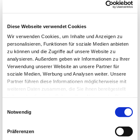
evangelischen Kindergärten zum Mitnehmen. Bitte
verwenden Sie jedoch der Umwelt zuliebe gebrauchte
Plastiktüten.
Diese Webseite verwendet Cookies
Was kann in die Kleidersammlung?
Gut
Wir verwenden Cookies, um Inhalte und Anzeigen zu
erhaltene Kleider, Wäsche, Schuhe, Handtaschen,
personalisieren, Funktionen für soziale Medien anbieten
Plüschtiere und Federbetten - jeweils verpackt und
zu können und die Zugriffe auf unsere Website zu
Schuhe bitte paarweise gebündelt
analysieren. Außerdem geben wir Informationen zu Ihrer
Weitere Informationen zur Brockensammlung unter
Verwendung unserer Website an unsere Partner für
Brockensammlung (brockensammlung-bethel.de)
soziale Medien, Werbung und Analysen weiter. Unsere
Partner führen diese Informationen möglicherweise mit
weiteren Daten zusammen, die Sie ihnen bereitgestellt
haben oder die sie im Rahmen Ihrer Nutzung der Dienste
gesammelt haben.
Einwilligungsauswahl
Notwendig
Präferenzen