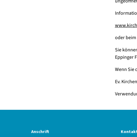
ungeöffne
Informatio
www.kirch
oder beim 
Sie können
Eppinger 
Wenn Sie d
Ev. Kirche
Verwendung
Anschrift
Kontak