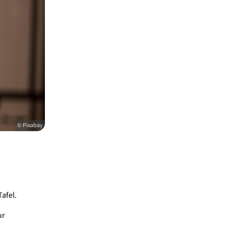
© Pixabay
afel.
ur