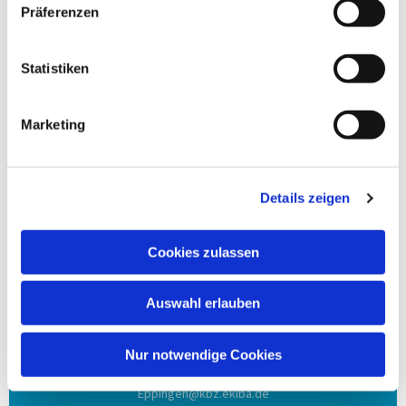
Film Ökumenische Flüchtlingshilfe - Hoffnungsgarten
Präferenzen
Statistiken
Marketing
Anschrift
Details zeigen
Evang. Kirchengemeinde Eppingen
Ludwig-Zorn-Str. 12
Cookies zulassen
75031 Eppingen
Auswahl erlauben
Kontakt aufnehmen
Tel. 07262 / 9172-0
Nur notwendige Cookies
Fax 07262 / 9172-22
Eppingen@kbz.ekiba.de