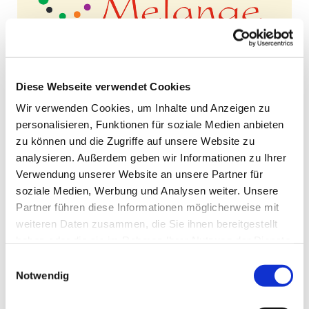
© Foto: Ev. Kgm. Eppingen
Diese Webseite verwendet Cookies
Wir verwenden Cookies, um Inhalte und Anzeigen zu
Begegnung im Garten - Café Melange lädt ein
personalisieren, Funktionen für soziale Medien anbieten
Die ökumenische Flüchtlingshilfe in Eppingen gibt es
zu können und die Zugriffe auf unsere Website zu
seit 2015. Im Zentrum ihres Engagements steht das
analysieren. Außerdem geben wir Informationen zu Ihrer
Café Melange. Ein Begegnungsort für Geflüchtete und
Verwendung unserer Website an unsere Partner für
Einwohner. Im Zuge der Landesgartenschau 2021
soziale Medien, Werbung und Analysen weiter. Unsere
legte die Initiative einen Garten an, wo die Menschen
Partner führen diese Informationen möglicherweise mit
nun auch draußen im Grünen eine gute Zeit
weiteren Daten zusammen, die Sie ihnen bereitgestellt
miteinander erleben.
haben oder die sie im Rahmen Ihrer Nutzung der Dienste
gesammelt haben.
Einwilligungsauswahl
Hier
können Sie einen Film über die ökumenische
Notwendig
Flüchtlingshilfe sehen: