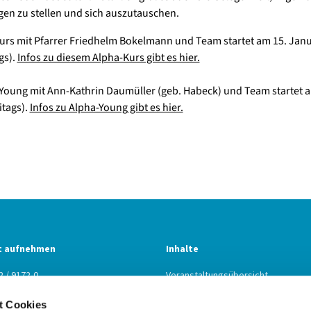
en zu stellen und sich auszutauschen.
urs mit Pfarrer Friedhelm Bokelmann und Team startet am 15. Jan
gs).
Infos zu diesem Alpha-Kurs gibt es hier.
Young mit Ann-Kathrin Daumüller (geb. Habeck) und Team startet a
tags).
Infos zu Alpha-Young gibt es hier.
t aufnehmen
Inhalte
2 / 9172-0
Veranstaltungsübersicht
2 / 9172-22
Predigtpodcast
t Cookies
n@kbz.ekiba.de
Gebetsraum