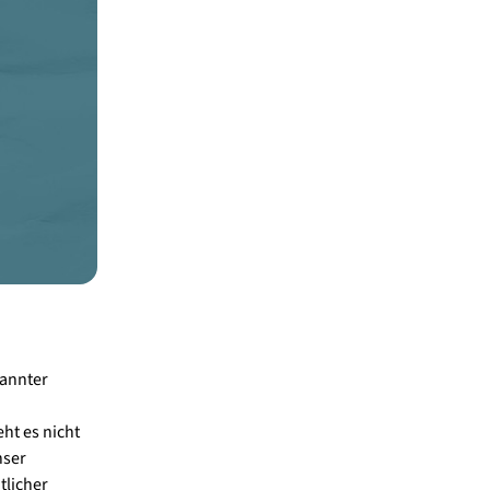
pannter
n
ht es nicht
nser
tlicher