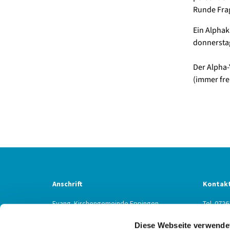
Runde Frag
Ein Alphak
donnersta
Der Alpha-
(immer frei
Anschrift
Kontak
Evang. Kirchengemeinde Eppingen
Tel. 0726
Ludwig-Zorn-Str. 12
Fax 0726
Diese Webseite verwende
75031 Eppingen
Eppinge