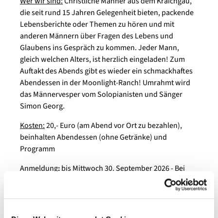
Wer wir sind:
Christliche Männer aus dem Kraichgau,
die seit rund 15 Jahren Gelegenheit bieten, packende
Lebensberichte oder Themen zu hören und mit
anderen Männern über Fragen des Lebens und
Glaubens ins Gespräch zu kommen. Jeder Mann,
gleich welchen Alters, ist herzlich eingeladen! Zum
Auftakt des Abends gibt es wieder ein schmackhaftes
Abendessen in der Moonlight-Ranch! Umrahmt wird
das Männervesper vom Solopianisten und Sänger
Simon Georg.
Kosten:
20,- Euro (am Abend vor Ort zu bezahlen),
beinhalten Abendessen (ohne Getränke) und
Programm
Anmeldung
:
bis Mittwoch 30. September 2026 - Bei
Verhinderung bitte umgehend telefonisch oder per
eMail abmelden!
Veranstalter:
Männerarbeit des Evang. Kirchenbezirks